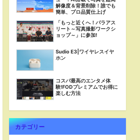
解像度＆背景削除！誰でも
簡単、プロ品質仕上げ
「もっと近くへ！パラアス
リート～写真撮影ワークシ
ョップ～」に参加!
Sudio E3|ワイヤレスイヤ
ホン
コスパ最高のエンタメ体
験!FODプレミアムでお得に
楽しむ方法
カテゴリー