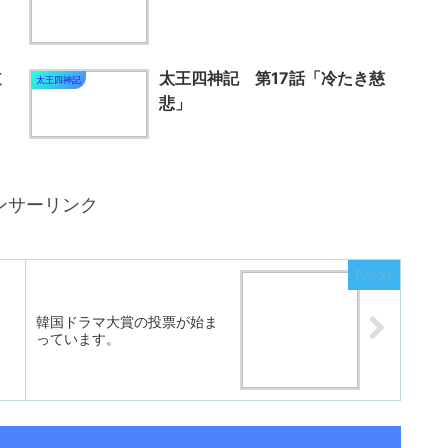
道
太王四神記 第17話「冷たき慈
太王四神記
悲」
ンサーリンク
韓国ドラマ大賞の投票が始ま
っています。