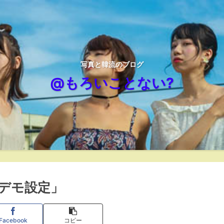
写真と韓流のブログ
@もろいことない?
デモ設定」
Facebook
コピー