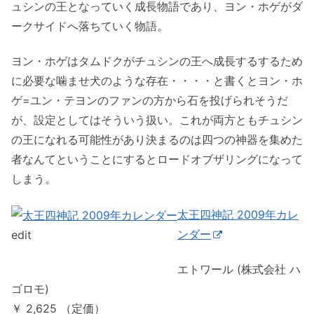
ュシンの王となっていく成長物語であり、ヨン・ホゲがダ
ークサイドへ落ちていく物語。
ヨン・ホゲはタムドクがチュシンの王へ成長するするため
に必要な噛ませ犬のような存在・・・・と書くとヨン・ホ
ゲ=ユン・テヨンのファンの方から石を投げられそうだ
が、設定としてはそういう扱い。これが両方ともチュシン
の王になれる可能性があり決まるのは四つの神器を集めた
者なんてということにするとロードオブザリングになって
しまう。
太王四神記 2009年カレ
ンダー
edit
エトワール (株式会社 ハ
ゴロモ)
￥ 2,625 （定価）