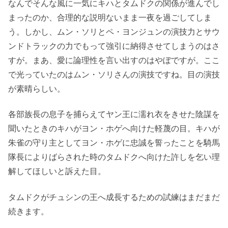
なんでそんな風に一気にキハとタムドクの関係が進んでし
まったのか、合理的な説明ないまま一夜を過ごしてしま
う。しかし、ムン・ソリとペ・ヨンジュンの演技力とサウ
ンドトラックの力でもって強引に納得させてしまうのはさ
すが。まあ、愛に論理性を言い出すのはやぼですが。ここ
で光っていたのはムン・ソリさんの演技ですね。目の演技
が素晴らしい。
各部族長の息子を捕らえてヤン王に濡れ衣をきせた陰謀を
聞いたときのキハがヨン・ホゲへ向けた軽蔑の目。キハが
朱雀の守り主としてヨン・ホゲに忠誠を誓ったことを騎馬
隊長によりばらされた時のタムドクへ向けた許しを乞い理
解してほしいと訴えた目。
タムドクがチュシンの王へ成長するための試練はまだまだ
続きます。