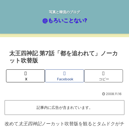
写真と韓流のブログ
@もろいことない?
太王四神記 第7話「都を追われて」ノーカ
ット吹替版
X
Facebook
コピー
2008.11.16
記事内に広告が含まれています。
改めて
太王四神記
ノーカット吹替版を観るとタムドクがチ