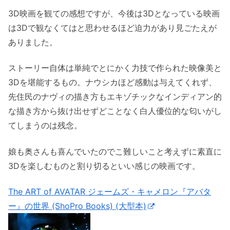
3D映画を観ての感想ですが、今後は3Dとなっている映画
は3Dで観なくてはと思わせるほど迫力があり見ごたえが
ありました。
ストーリー自体は単純でとにかく力技で作られた映像美と
3Dを堪能するもの。ナウシカほど感動は与えてくれず、
先住民のナヴィの描き方もエキゾチックなインディアン的
な描き方から抜け出せずどことなく白人優位的な匂いがし
てしまうのは残念。
娘も奥さんも喜んでいたのでこ難しいこと考えずに素直に
3Dを楽しむものと割り切るといい感じの映画です。
The ART of AVATAR ジェームズ・キャメロン『アバタ
ー』の世界 (ShoPro Books) (大型本)