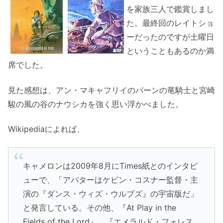
を家族三人で鑑賞しまし
た。最終回のレイトショ
ーだったのですが土曜日
ということもあるのか満
席でした。
見た感想は、アン・マキャフリイのパーンの竜騎士と宮崎
駿の風の谷のナウシカを強く思い浮かべました。
Wikipediaによれば、
キャメロンは2009年8月にTimes紙とのインタビ
ューで、「アバターはケビン・コスナー監督・主
演の『ダンス・ウィズ・ウルブズ』の宇宙版だ」
と発言している。その他、『At Play in the
Fields of the Lord』、『エメラルド・フォレス