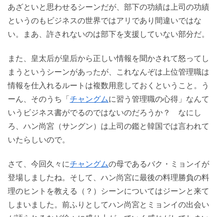
あざといと思わせるシーンだが、部下の功績は上司の功績
というのもビジネスの世界ではアリであり間違いではな
い。まあ、許されないのは部下を支援していない部分だ。
また、皇太后が皇后から正しい情報を聞かされて怒ってし
まうというシーンがあったが、これなんぞは上位管理職は
情報を仕入れるルートは複数用意しておくということ。う
ーん、そのうち「
チャングム
に習う管理職の心得」なんて
いうビジネス書がでるのではないのだろうか？ なにし
ろ、ハン尚宮（サングン）は上司の鑑と韓国では言われて
いたらしいので。
さて、今回久々に
チャングム
の母であるバク・ミョンイが
登場しましたね。そして、ハン尚宮に最後の料理勝負の料
理のヒントを教える（？）シーンについてはジーンと来て
しまいました。前ふりとしてハン尚宮とミョンイの出会い