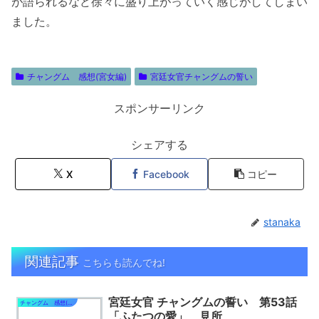
が語られるなど徐々に盛り上がっていく感じがしてしまい
ました。
チャングム 感想(宮女編)
宮廷女官チャングムの誓い
スポンサーリンク
シェアする
X
Facebook
コピー
stanaka
関連記事
こちらも読んでね!
宮廷女官 チャングムの誓い 第53話
チャングム 感想(医女編)
「ふたつの愛」 見所