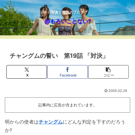
写真と韓流のブログ
@もろいことない?
チャングムの誓い 第19話 「対決」
X
Facebook
コピー
2005.02.26
記事内に広告が含まれています。
明からの使者は
チャングム
にどんな判定を下すのだろう
か?