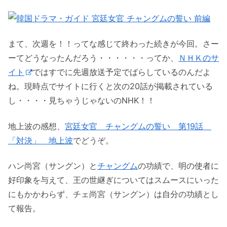
まて、次週を！！ってな感じて終わった続きが今回。さー
ーてどうなったんだろう・・・・・・ってか、
ＮＨＫのサ
イト
ではすでに先週放送予定でばらしているのんだよ
ね。現時点でサイトに行くと次の20話が掲載されている
し・・・・見ちゃうじゃないのNHK！！
地上波の感想、
宮廷女官 チャングムの誓い 第19話
「対決」 地上波
でどうぞ。
ハン尚宮（サングン）と
チャングム
の功績で、明の使者に
好印象を与えて、王の世継ぎについてはスムースにいった
にもかかわらず、チェ尚宮（サングン）は自分の功績とし
て報告。