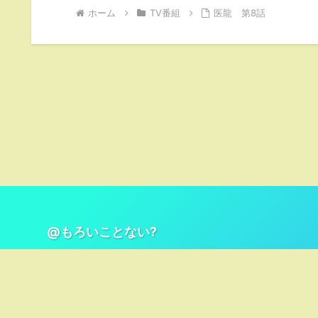
ホーム
TV番組
医龍 第8話
@もろいことない?