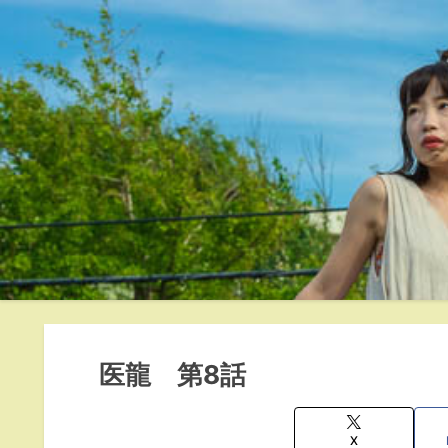
医龍 第8話
X