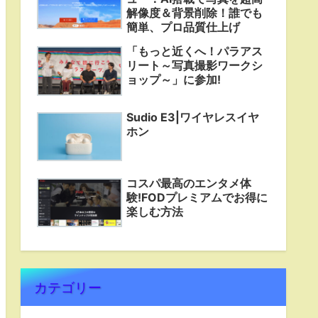
解像度＆背景削除！誰でも
簡単、プロ品質仕上げ
「もっと近くへ！パラアス
リート～写真撮影ワークシ
ョップ～」に参加!
Sudio E3|ワイヤレスイヤ
ホン
コスパ最高のエンタメ体
験!FODプレミアムでお得に
楽しむ方法
カテゴリー