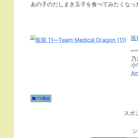
あの子のだしまき玉子を食べてみたくなっ
医龍
poste
乃
小学
A
TV番組
スポ
シ