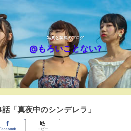
写真と韓流のブログ
@もろいことない?
14話「真夜中のシンデレラ」
Facebook
コピー