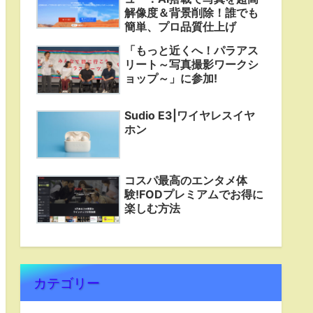
解像度＆背景削除！誰でも
簡単、プロ品質仕上げ
「もっと近くへ！パラアス
リート～写真撮影ワークシ
ョップ～」に参加!
Sudio E3|ワイヤレスイヤ
ホン
コスパ最高のエンタメ体
験!FODプレミアムでお得に
楽しむ方法
カテゴリー