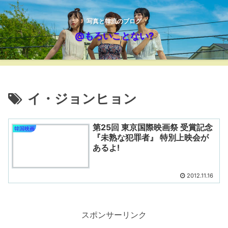
写真と韓流のブログ
@もろいことない?
イ・ジョンヒョン
第25回 東京国際映画祭 受賞記念
韓国映画
『未熟な犯罪者』 特別上映会が
あるよ!
2012.11.16
スポンサーリンク