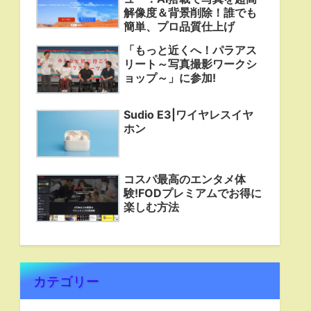
解像度＆背景削除！誰でも
簡単、プロ品質仕上げ
「もっと近くへ！パラアス
リート～写真撮影ワークシ
ョップ～」に参加!
Sudio E3|ワイヤレスイヤ
ホン
コスパ最高のエンタメ体
験!FODプレミアムでお得に
楽しむ方法
カテゴリー