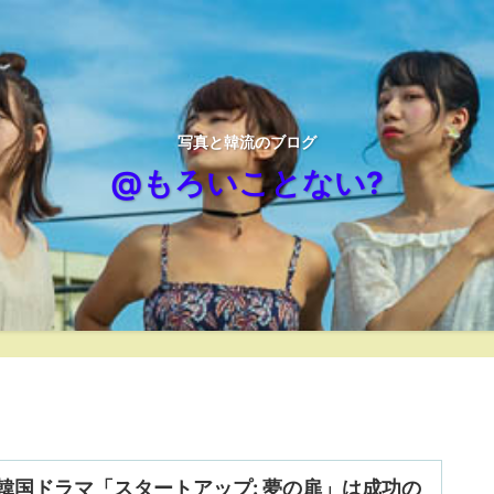
写真と韓流のブログ
@もろいことない?
韓国ドラマ「スタートアップ: 夢の扉」は成功の