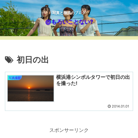
写真と韓流のブログ
@もろいことない?
初日の出
横浜港シンボルタワーで初日の出
写真撮影
を撮った!
2014.01.01
スポンサーリンク