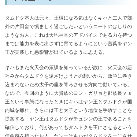
タムドク本人は元々、王様になる気はなくキハと二人で郊
外の片田舎で慎ましく過ごしたいというニートのはしりの
ようなお人。これは天地神堂のアドバイスである力を持つ
までは能力を表に出さずに育てるようにという言葉をヤン
王が実践した悪影響が出ているように思える。
キハもまた火天会の策謀を知っているが故に、火天会の悪
巧みからタムドクを遠ざけようとの想いから、政争に巻き
込まれないため太子の座を降ろさせる方向で動いている。
なので、今回のように大貴族のヨン・ガリョと部族長ｖｓ
王という事態になったときにキハはヤン王とタムドクが国
内城を離れ、さらには王と太子という地位を手放すことを
提案する。ヤン王はタムドクがチュシンの王であることを
確信しており、何があってもタムドクを王にさせるという
使命感を持ったお人。ヤン王はキハがタムドクを王にさせ