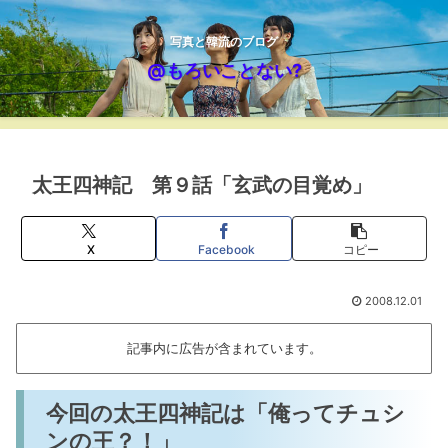
写真と韓流のブログ
@もろいことない?
太王四神記 第９話「玄武の目覚め」
X
Facebook
コピー
2008.12.01
記事内に広告が含まれています。
今回の太王四神記は「俺ってチュシ
ンの王？！」