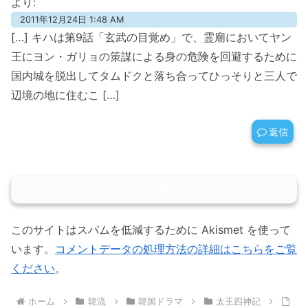
より:
2011年12月24日 1:48 AM
[…] キハは第9話「玄武の目覚め」で、霊廟においてヤン
王にヨン・ガリョの策謀による身の危険を回避するために
国内城を脱出してタムドクと落ち合ってひっそりと三人で
辺境の地に住むこ […]
返信
コメントを書き込む
このサイトはスパムを低減するために Akismet を使って
います。
コメントデータの処理方法の詳細はこちらをご覧
ください
。
ホーム
韓流
韓国ドラマ
太王四神記