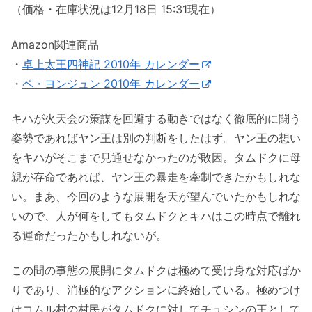
（価格・在庫状況は12月18日 15:31現在）
Amazon関連商品
・
卓上太王四神記 2010年 カレンダー
・
ペ・ヨンジュン 2010年 カレンダー
キハが火天会の策謀を回避する動きではなく徹底的に闘う
姿勢であればヤン王は別の判断をしたはず。ヤン王の想い
をキハがそこまで見通せなかったのが敗因。タムドクに母
親が存命であれば、ヤン王の暴走を牽制できたかもしれな
い。まあ、今回のような展開を天が望んでいたかもしれな
いので、人が何をしてもタムドクとキハはこの時点で離れ
る運命だったかもしれないが。
この間の事態の展開にタムドクは極めて受け身な対応ばか
りであり、消極的なアクションに終始している。極めつけ
はコムル村の村民がタムドクに対してチュシンの王として