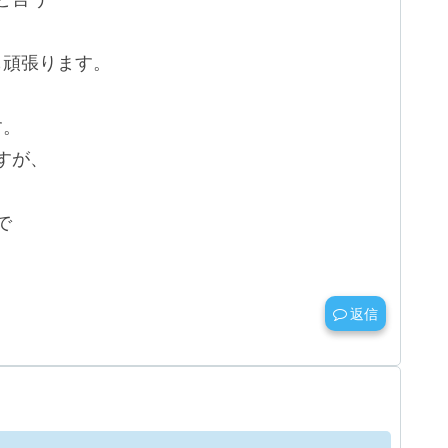
も頑張ります。
す。
すが、
で
返信