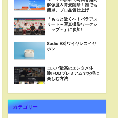
解像度＆背景削除！誰でも
簡単、プロ品質仕上げ
「もっと近くへ！パラアス
リート～写真撮影ワークシ
ョップ～」に参加!
Sudio E3|ワイヤレスイヤ
ホン
コスパ最高のエンタメ体
験!FODプレミアムでお得に
楽しむ方法
カテゴリー