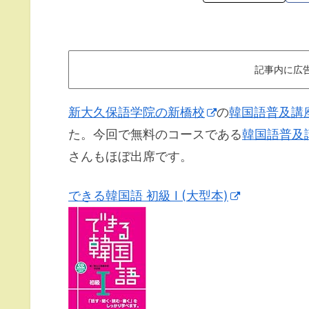
記事内に広
新大久保語学院の新橋校
の
韓国語普及講
た。今回で無料のコースである
韓国語普及
さんもほぼ出席です。
できる韓国語 初級 I (大型本)