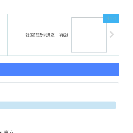
韓国語語学講座 初級Ⅰ
。
と言う