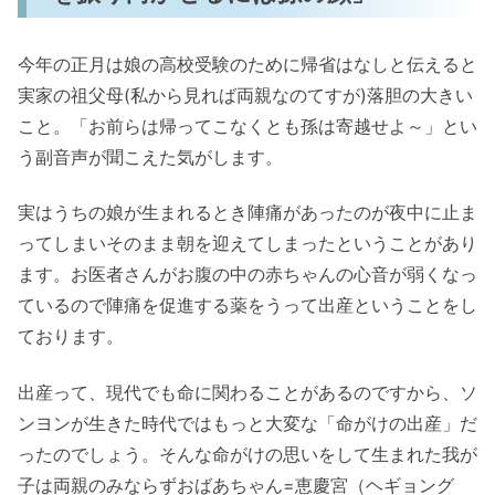
今年の正月は娘の高校受験のために帰省はなしと伝えると
実家の祖父母(私から見れば両親なのてすが)落胆の大きい
こと。「お前らは帰ってこなくとも孫は寄越せよ～」とい
う副音声が聞こえた気がします。
実はうちの娘が生まれるとき陣痛があったのが夜中に止ま
ってしまいそのまま朝を迎えてしまったということがあり
ます。お医者さんがお腹の中の赤ちゃんの心音が弱くなっ
ているので陣痛を促進する薬をうって出産ということをし
ております。
出産って、現代でも命に関わることがあるのですから、ソ
ンヨンが生きた時代ではもっと大変な「命がけの出産」だ
ったのでしょう。そんな命がけの思いをして生まれた我が
子は両親のみならずおばあちゃん=恵慶宮（ヘギョング