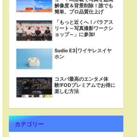
解像度＆背景削除！誰でも
簡単、プロ品質仕上げ
「もっと近くへ！パラアス
リート～写真撮影ワークシ
ョップ～」に参加!
Sudio E3|ワイヤレスイヤ
ホン
コスパ最高のエンタメ体
験!FODプレミアムでお得に
楽しむ方法
カテゴリー