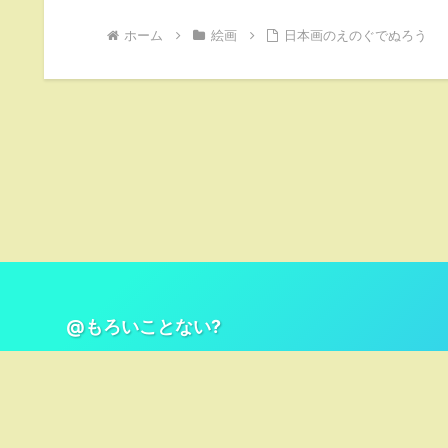
ホーム
絵画
日本画のえのぐでぬろう
@もろいことない?