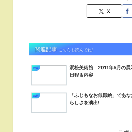
X
関連記事
こちらも読んでね!
澗松美術館 2011年5月の展
絵画
日程＆内容
「ふじもなお似顔絵」であな
絵画
らしさを演出!