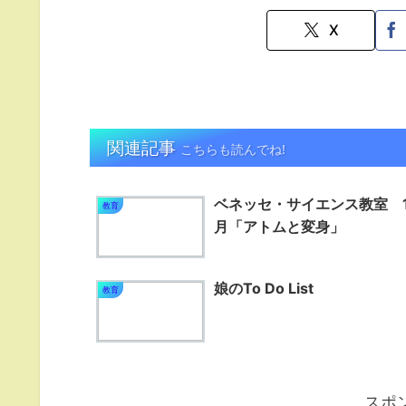
X
関連記事
こちらも読んでね!
ベネッセ・サイエンス教室 1
教育
月「アトムと変身」
娘のTo Do List
教育
スポ