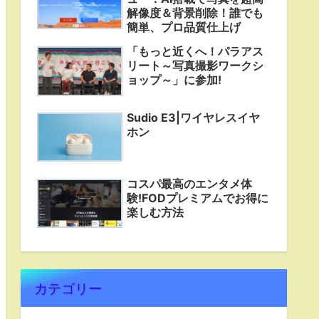
解像度＆背景削除！誰でも
簡単、プロ品質仕上げ
「もっと近くへ！パラアス
リート～写真撮影ワークシ
ョップ～」に参加!
Sudio E3|ワイヤレスイヤ
ホン
コスパ最高のエンタメ体
験!FODプレミアムでお得に
楽しむ方法
カテゴリー