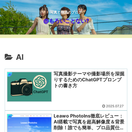
写真と韓流のブログ
@もろいことない?
AI
写真撮影テーマや撮影場所を深掘
AI
りするためのChatGPTプロンプ
トの書き方
2025.07.27
Leawo PhotoIns徹底レビュー：
AI
AI搭載で写真を超高解像度＆背景
削除！誰でも簡単、プロ品質仕上