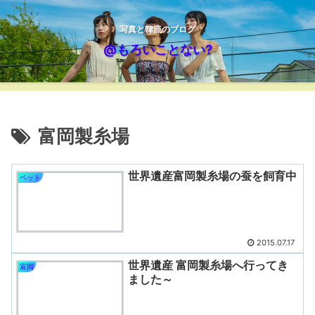
写真と韓流のブログ
@もろいことない?
富岡製糸場
世界遺産富岡製糸場の蚕を飼育中
ペット
2015.07.17
世界遺産 富岡製糸場へ行ってき
富岡
ました～