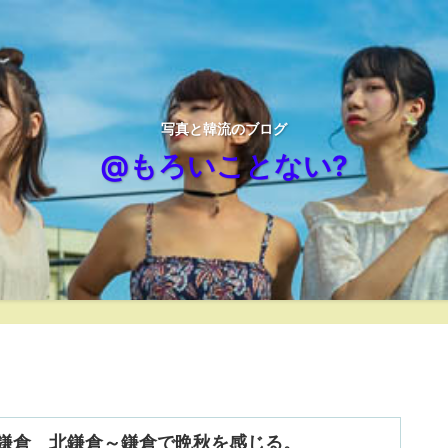
写真と韓流のブログ
@もろいことない?
鎌倉 北鎌倉～鎌倉で晩秋を感じる。