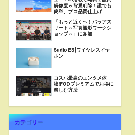
解像度＆背景削除！誰でも
簡単、プロ品質仕上げ
「もっと近くへ！パラアス
リート～写真撮影ワークシ
ョップ～」に参加!
Sudio E3|ワイヤレスイヤ
ホン
コスパ最高のエンタメ体
験!FODプレミアムでお得に
楽しむ方法
カテゴリー