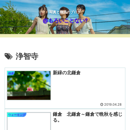
写真と韓流のブログ
@もろいことない?
浄智寺
新緑の北鎌倉
鎌倉
2019.04.28
鎌倉 北鎌倉～鎌倉で晩秋を感じ
ウォーキング
る。