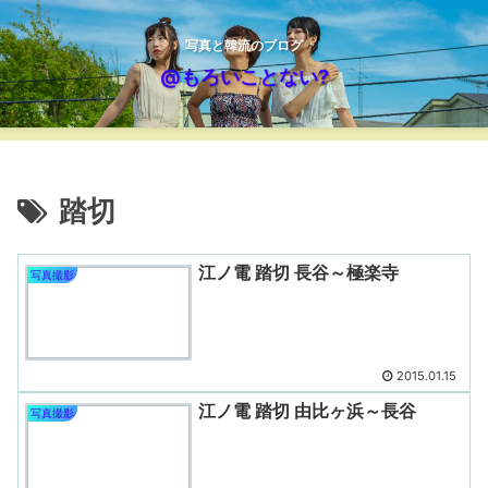
写真と韓流のブログ
@もろいことない?
踏切
江ノ電 踏切 長谷～極楽寺
写真撮影
2015.01.15
江ノ電 踏切 由比ヶ浜～長谷
写真撮影