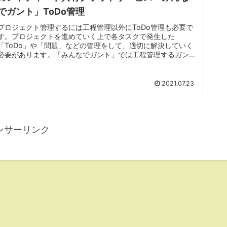
でガント」ToDo管理
プロジェクト管理するには工程管理以外にToDo管理も必要で
す。プロジェクトを進めていく上で各タスクで発生した
「ToDo」や「問題」などの管理をして、適切に解決していく
必要があります。「みんなでガント」では工程管理するガント
チャート以外に「ToDo管理」する機能も提供されています。
本記事では 「みんなでガント」 の 「ToDo管理」機能 をご紹
介します。ToDo管理とはToDo管理はやるべきタスクの...
2021.07.23
ンサーリンク