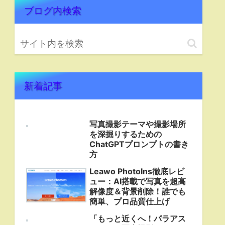
ブログ内検索
新着記事
写真撮影テーマや撮影場所
を深掘りするための
ChatGPTプロンプトの書き
方
Leawo PhotoIns徹底レビ
ュー：AI搭載で写真を超高
解像度＆背景削除！誰でも
簡単、プロ品質仕上げ
「もっと近くへ！パラアス