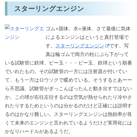
スターリングエンジン
ゴム=固体、水=液体、さて最後に気体
によるエンジンはというと真打登場で
す。
スターリングエンジン
です。写
真は輪ゴムで両方の柱にぶら下がって
いる試験管に鉄球、ビー玉・・・ビー玉、鉄球という順番
でいれたもの。その試験管の一方には注射器が付いてい
て、もう一方はロウソクで暖めている。そうするとあーー
ら不思議、試験管がぎっこんばったんと動き出すではない
か。この球が右往左往するのは空気が熱せられたり冷やさ
れたりするためというのは分かるのだけど正確には説明す
るのはかなり難しい。スターリングエンジンは熱効率が良
くて未来のエンジンと言われているようだけど実用化には
かなりハードルがあるようだ。