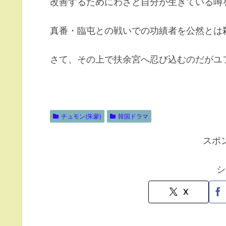
改善するためにわざと自分が生きている噂
真番・臨屯との戦いでの功績者を公然とは
さて、その上で扶余宮へ忍び込むのだがユ
チュモン(朱蒙)
韓国ドラマ
スポ
シ
X