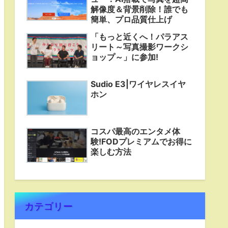
解像度＆背景削除！誰でも
簡単、プロ品質仕上げ
「もっと近くへ！パラアス
リート～写真撮影ワークシ
ョップ～」に参加!
Sudio E3|ワイヤレスイヤ
ホン
コスパ最高のエンタメ体
験!FODプレミアムでお得に
楽しむ方法
カテゴリー