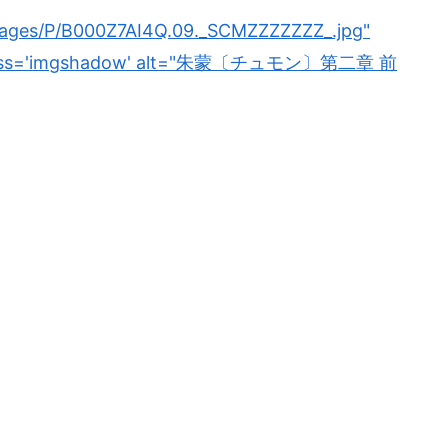
mages/P/B000Z7AI4Q.09._SCMZZZZZZZ_.jpg"
0" class='imgshadow' alt="朱蒙〔チュモン〕第二章 前