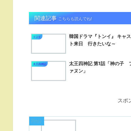
関連記事
こちらも読んでね!
韓国ドラマ『トンイ』 キャス
トンイ
ト来日 行きたいな～
太王四神記 第1話「神の子 
太王四神記
ァヌン」
スポ