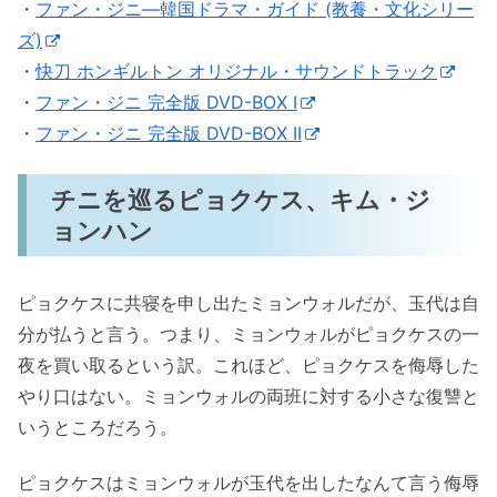
・
ファン・ジニ―韓国ドラマ・ガイド (教養・文化シリー
ズ)
・
快刀 ホンギルトン オリジナル・サウンドトラック
・
ファン・ジニ 完全版 DVD-BOX I
・
ファン・ジニ 完全版 DVD-BOX II
チニを巡るピョクケス、キム・ジ
ョンハン
ピョクケスに共寝を申し出たミョンウォルだが、玉代は自
分が払うと言う。つまり、ミョンウォルがピョクケスの一
夜を買い取るという訳。これほど、ピョクケスを侮辱した
やり口はない。ミョンウォルの両班に対する小さな復讐と
いうところだろう。
ピョクケスはミョンウォルが玉代を出したなんて言う侮辱