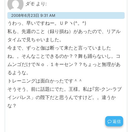
ダモ
より:
2008年6月23日 9:31 AM
うわっ、早いですねー。ＵＰヽ(^。^)
私も、先週のこと（録り損ね）があったので、リアル
タイムで見ちゃいました。
今まで、ずっと伽は断って来たと言っていました
ね。。そんなことできるのか？？舞も踊らないし。コ
ムンゴだけでＮｏ．１キーセン？？ちょっと無理があ
るような。
トレーニングは面白かったです＾＾
そうそう、前に話題にでた。王様。私は｢宮‐クン‐ラブ
インパレス」の陛下だと思うんですけど。。違うか
な？
返信