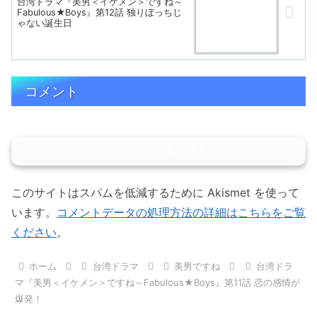
台湾ドラマ『美男＜イケメン＞ですね～
Fabulous★Boys』第12話 独りぼっちじ
ゃない誕生日
コメント
コメントを書き込む
このサイトはスパムを低減するために Akismet を使って
います。
コメントデータの処理方法の詳細はこちらをご覧
ください
。
ホーム
台湾ドラマ
美男ですね
台湾ドラ
マ『美男＜イケメン＞ですね～Fabulous★Boys』第11話 恋の感情が
爆発！