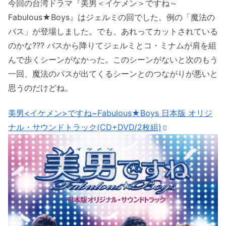
今回の台湾ドラマ『美男＜イケメン＞ですね～
Fabulous★Boys』はジェルミの回でした。例の「魔法の
バス」が登場しました。でも、あれってカットされている
のかな??? バスから降りてジェルミとコ・ミナムが肩を組
んで歩くシーンがなかった。このシーンがないと次のもう
一回、魔法のバスが出てくるシーンとのつながりが悪いと
思うのだけどね。
美男<イケメン>ですね~Fabulous★Boys 日本版 オリジ
ナル・サウンドトラック(CD+DVD/2枚組)