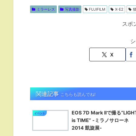
ミラーレス
写真撮影
FUJIFILM
X-E2
スポ
シ
X
関連記事
こちらも読んでね!
EOS 7D Mark IIで撮る“LIGH
イベント
is TIME” -ミラノサローネ
2014 凱旋展-