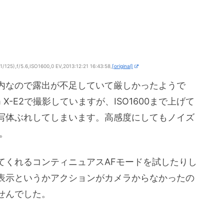
125),f/5.6,ISO1600,0 EV,2013:12:21 16:43:58,
[original]
内なので露出が不足していて厳しかったようで
 X-E2で撮影していますが、ISO1600まで上げて
写体ぶれしてしまいます。高感度にしてもノイズ
。
てくれるコンティニュアスAFモードを試したりし
表示というかアクションがカメラからなかったの
せんでした。