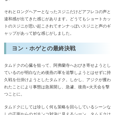
それとロングヘアーとなったスジニだけどアフレコの声と
違和感が出てきた感じがあります。どうてもショートカッ
トのスジニが思い起こされてオンナっぽいスジニと声のギ
ャップがあって妙な感じがしました。
ヨン・ホゲとの最終決戦
タムドクの心臓を狙って、阿弗蘭寺へおびき寄せようとし
ているのが明白なため後燕の軍を追撃しようとはせずに持
久戦を仕掛けようとしたタムドク。しかし、アジクが攫わ
れたことにより事態は急展開し、急遽、後燕=火天会を撃
つことに。
タムドクにしては珍しく何も策略を回らしているシーンな
しの正面からのガチンコ対決に見えるシーン。タムドクは