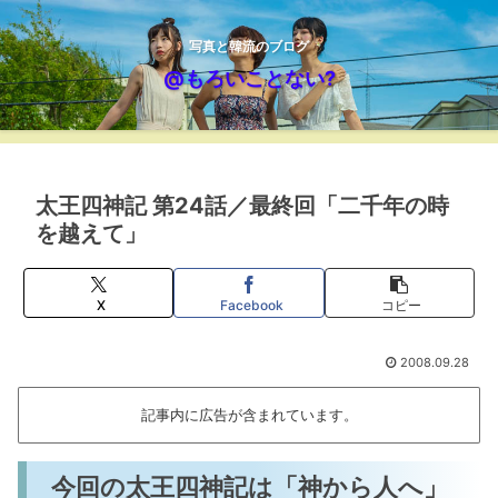
写真と韓流のブログ
@もろいことない?
太王四神記 第24話／最終回「二千年の時
を越えて」
X
Facebook
コピー
2008.09.28
記事内に広告が含まれています。
今回の太王四神記は「神から人へ」