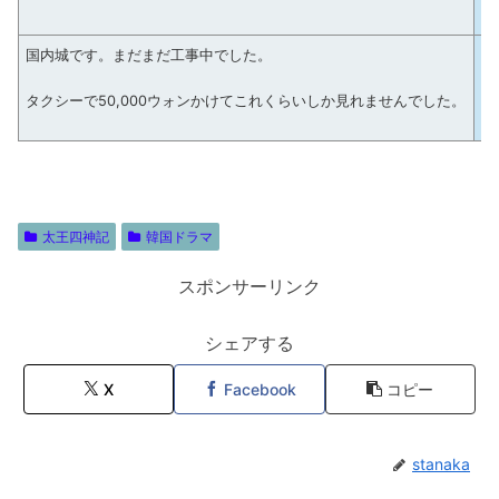
国内城です。まだまだ工事中でした。
当
タクシーで50,000ウォンかけてこれくらいしか見れませんでした。
太王四神記
韓国ドラマ
スポンサーリンク
シェアする
X
Facebook
コピー
stanaka