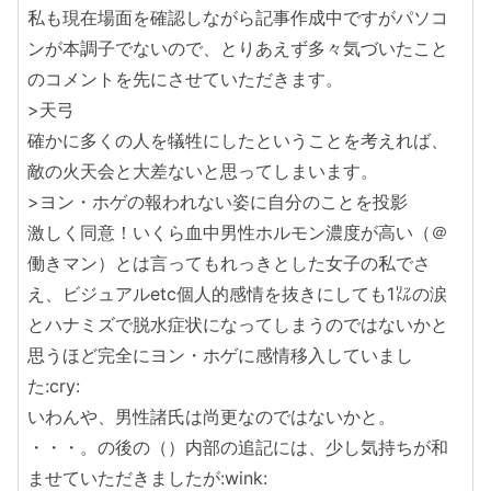
私も現在場面を確認しながら記事作成中ですがパソコ
ンが本調子でないので、とりあえず多々気づいたこと
のコメントを先にさせていただきます。
>天弓
確かに多くの人を犠牲にしたということを考えれば、
敵の火天会と大差ないと思ってしまいます。
>ヨン・ホゲの報われない姿に自分のことを投影
激しく同意！いくら血中男性ホルモン濃度が高い（＠
働きマン）とは言ってもれっきとした女子の私でさ
え、ビジュアルetc個人的感情を抜きにしても1㍑の涙
とハナミズで脱水症状になってしまうのではないかと
思うほど完全にヨン・ホゲに感情移入していまし
た:cry:
いわんや、男性諸氏は尚更なのではないかと。
・・・。の後の（）内部の追記には、少し気持ちが和
ませていただきましたが:wink: