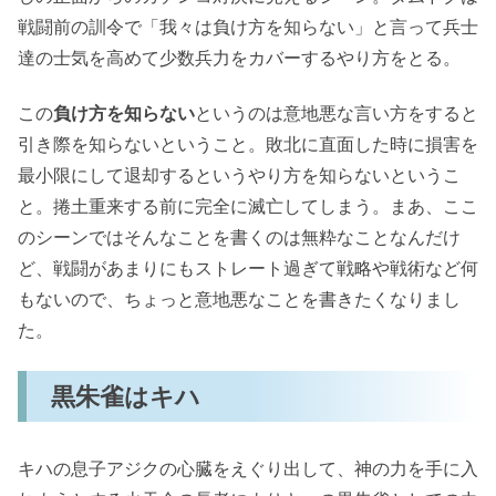
戦闘前の訓令で「我々は負け方を知らない」と言って兵士
達の士気を高めて少数兵力をカバーするやり方をとる。
この
負け方を知らない
というのは意地悪な言い方をすると
引き際を知らないということ。敗北に直面した時に損害を
最小限にして退却するというやり方を知らないというこ
と。捲土重来する前に完全に滅亡してしまう。まあ、ここ
のシーンではそんなことを書くのは無粋なことなんだけ
ど、戦闘があまりにもストレート過ぎて戦略や戦術など何
もないので、ちょっと意地悪なことを書きたくなりまし
た。
黒朱雀はキハ
キハの息子アジクの心臓をえぐり出して、神の力を手に入