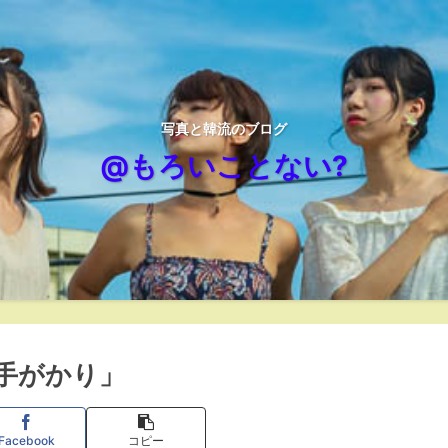
写真と韓流のブログ
@もろいことない?
た手がかり」
Facebook
コピー