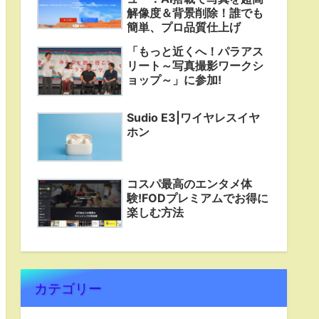
解像度＆背景削除！誰でも
簡単、プロ品質仕上げ
「もっと近くへ！パラアス
リート～写真撮影ワークシ
ョップ～」に参加!
Sudio E3|ワイヤレスイヤ
ホン
コスパ最高のエンタメ体
験!FODプレミアムでお得に
楽しむ方法
カテゴリー