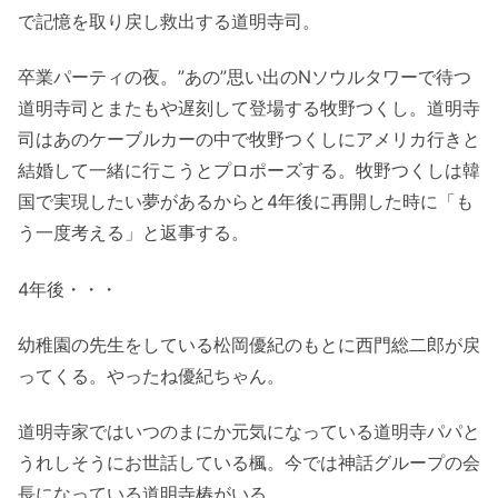
で記憶を取り戻し救出する道明寺司。
卒業パーティの夜。”あの”思い出のNソウルタワーで待つ
道明寺司とまたもや遅刻して登場する牧野つくし。道明寺
司はあのケーブルカーの中で牧野つくしにアメリカ行きと
結婚して一緒に行こうとプロポーズする。牧野つくしは韓
国で実現したい夢があるからと4年後に再開した時に「も
う一度考える」と返事する。
4年後・・・
幼稚園の先生をしている松岡優紀のもとに西門総二郎が戻
ってくる。やったね優紀ちゃん。
道明寺家ではいつのまにか元気になっている道明寺パパと
うれしそうにお世話している楓。今では神話グループの会
長になっている道明寺椿がいる。