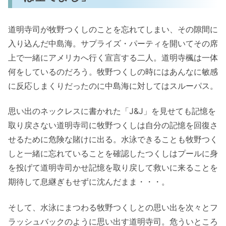
道明寺司が牧野つくしのことを忘れてしまい、その隙間に
入り込んだ中島海。サプライズ・パーティを開いてその席
上で一緒にアメリカへ行く宣言する二人。道明寺楓は一体
何をしているのだろう。牧野つくしの時にはあんなに敏感
に反応しまくりだったのに中島海に対してはスルーパス。
思い出のネックレスに書かれた「J&J」を見せても記憶を
取り戻さない道明寺司に牧野つくしは自分の記憶を回復さ
せるために危険な賭けに出る。水泳できることも牧野つく
しと一緒に忘れていることを確認したつくしはプールに身
を投げて道明寺司かせ記憶を取り戻して救いに来ることを
期待して息継ぎもせずに沈んだまま・・・。
そして、水泳にまつわる牧野つくしとの思い出を次々とフ
ラッシュバックのように思い出す道明寺司。危ういところ