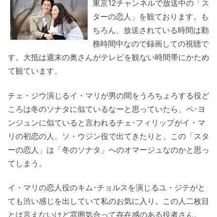
東京12チャンネルで放送中の「ス
ターの恋人」を観ております。も
ちろん、放送されている時間は勤
務時間中なので録画しての視聴で
す。大抵は週末の奥さんがテレビを観ない時間帯にかため
て観ています。
チェ・ジウ演じるイ・マリが男の間をうろちょろする役ど
ころは冬のソナタに似ているなーと思っていたら、ペ･ヨ
ンジュンに似ていると言われるチェ･フィリップがイ・マ
リの初恋の人、ソ・ウジン役で出てきたりと、この「スタ
ーの恋人」は「冬のソナタ」へのオマージュなのかと思っ
てしまう。
イ・マリの恋人役のキム･チョルスを演じるユ・ジテがと
ても渋い感じを出していて私のお気に入り。この人二枚目
とは言えないけど雰囲気合って存在感のある役者さん。