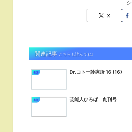
シ
X
関連記事
こちらも読んでね!
Dr.コトー診療所 16 (16)
書評
芸能人ひろば 創刊号
書評