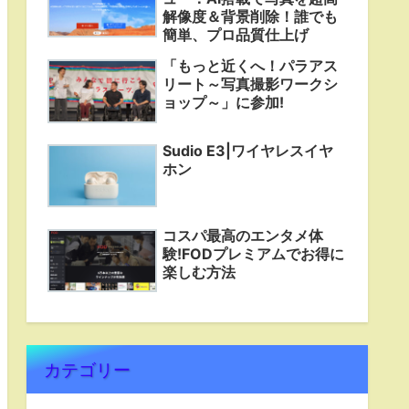
解像度＆背景削除！誰でも
簡単、プロ品質仕上げ
「もっと近くへ！パラアス
リート～写真撮影ワークシ
ョップ～」に参加!
Sudio E3|ワイヤレスイヤ
ホン
コスパ最高のエンタメ体
験!FODプレミアムでお得に
楽しむ方法
カテゴリー