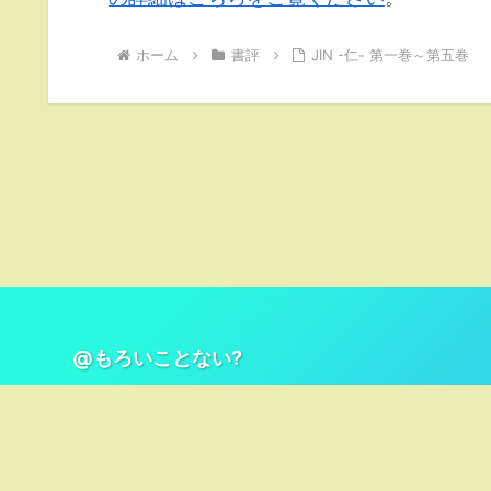
ホーム
書評
JIN -仁- 第一巻～第五巻
@もろいことない?