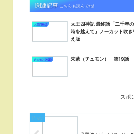
関連記事
こちらも読んでね!
太王四神記 最終話「二千年の
太王四神記
時を越えて」ノーカット吹き
え版
朱蒙（チュモン） 第19話
チュモン(朱蒙)
スポ