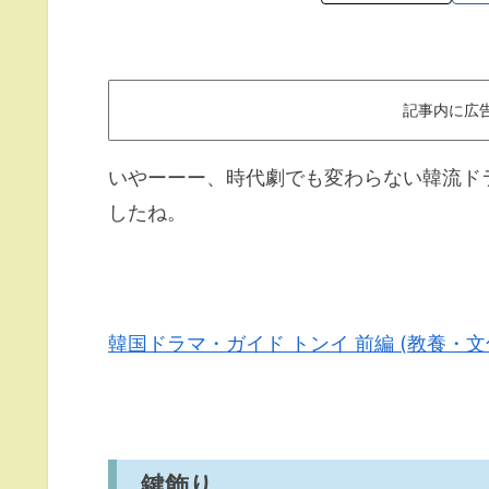
記事内に広
いやーーー、時代劇でも変わらない韓流ド
したね。
韓国ドラマ・ガイド トンイ 前編 (教養・
鍵飾り