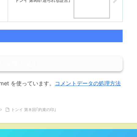
トンイ 第9回｢迫られる証言｣
トを書き込む
met を使っています。
コメントデータの処理方法
トンイ 第８回｢約束の印｣