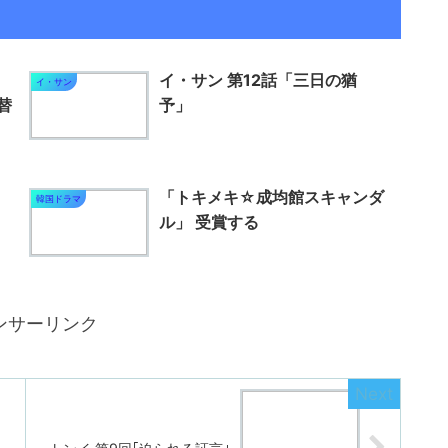
イ・サン 第12話「三日の猶
イ・サン
替
予」
「トキメキ☆成均館スキャンダ
韓国ドラマ
ル」 受賞する
ンサーリンク