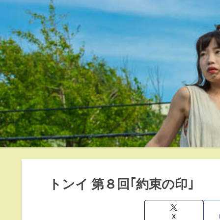
トンイ 第８回｢約束の印｣
X