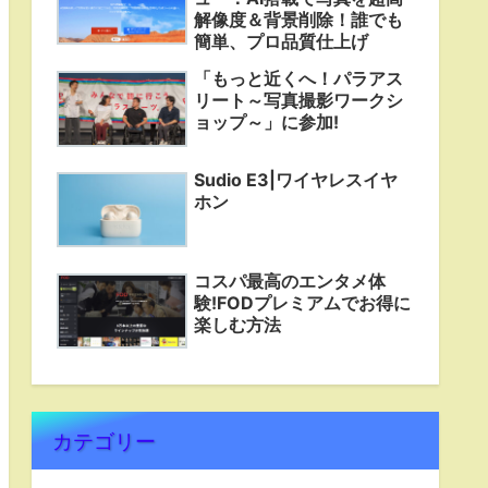
解像度＆背景削除！誰でも
簡単、プロ品質仕上げ
「もっと近くへ！パラアス
リート～写真撮影ワークシ
ョップ～」に参加!
Sudio E3|ワイヤレスイヤ
ホン
コスパ最高のエンタメ体
験!FODプレミアムでお得に
楽しむ方法
カテゴリー