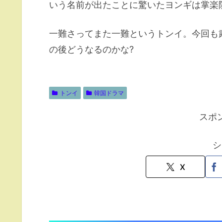
いう名前が出たことに驚いたヨンギは掌楽
一難さってまた一難というトンイ。今回も
の後どうなるのかな?
トンイ
韓国ドラマ
スポ
シ
X