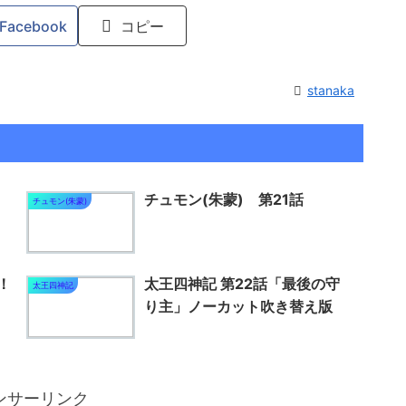
Facebook
コピー
stanaka
チュモン(朱蒙) 第21話
チュモン(朱蒙)
！
太王四神記 第22話「最後の守
太王四神記
り主」ノーカット吹き替え版
ンサーリンク