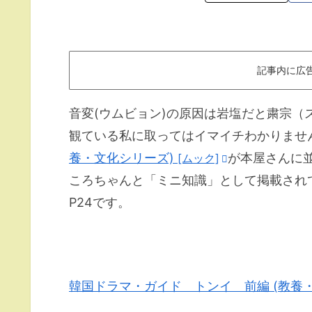
記事内に広
音変(ウムビョン)の原因は岩塩だと粛宗
観ている私に取ってはイマイチわかりませ
養・文化シリーズ)
が本屋さんに
[ムック]
ころちゃんと「ミニ知識」として掲載され
P24です。
韓国ドラマ・ガイド トンイ 前編 (教養