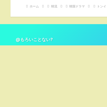
ホーム
韓流
韓国ドラマ
トンイ
@もろいことない?