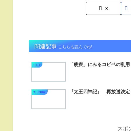
X
関連記事
こちらも読んでね!
「痿疾」にみるコピペの乱用
トンイ
『太王四神記』 再放送決定
太王四神記
スポ