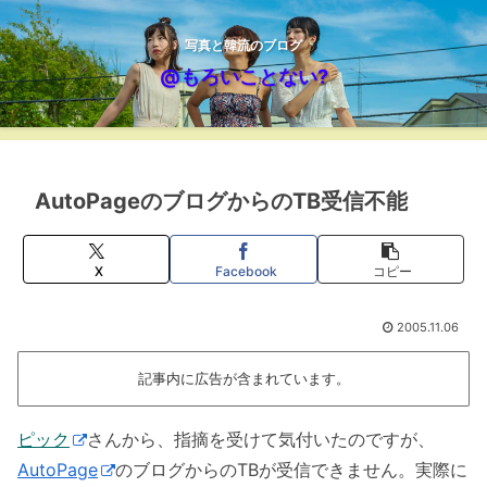
写真と韓流のブログ
@もろいことない?
AutoPageのブログからのTB受信不能
X
Facebook
コピー
2005.11.06
記事内に広告が含まれています。
ピック
さんから、指摘を受けて気付いたのですが、
AutoPage
のブログからのTBが受信できません。実際に