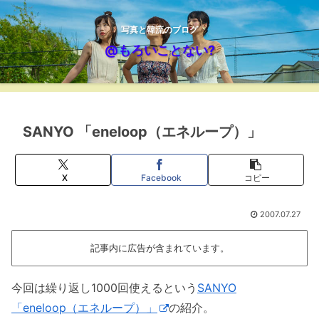
写真と韓流のブログ
@もろいことない?
SANYO 「eneloop（エネループ）」
X
Facebook
コピー
2007.07.27
記事内に広告が含まれています。
今回は繰り返し1000回使えるという
SANYO
「eneloop（エネループ）」
の紹介。