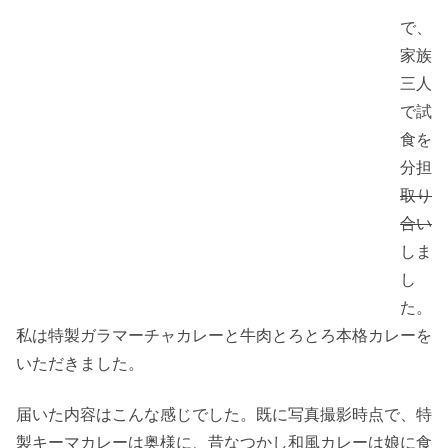
で、
家族
三人
で試
食を
分担
取り
合い
しま
し
た。
私は特製ガラマーチャカレーと牛肉とろとろ本格カレーを
いただきました。
届いた内容はこんな感じでした。既に写真撮影時点で、特
製キーマカレーは奥様に、昔なつかし和風カレーは娘に食