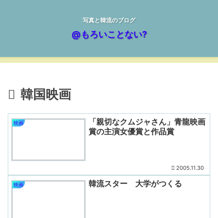
写真と韓流のブログ
@もろいことない?
韓国映画
「親切なクムジャさん」青龍映画
映画
賞の主演女優賞と作品賞
2005.11.30
韓流スター 大学がつくる
映画