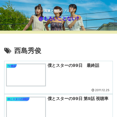
写真と韓流のブログ
@もろいことない?
西島秀俊
僕とスターの99日 最終話
TV番組
2011.12.25
僕とスターの99日 第9話 視聴率
僕とスターの99日