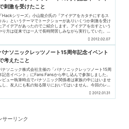
で刺激を受けたこと
『Hackシリーズ』小山龍介氏の『アイデアをカタチにするス
キル』というテーマでトークショーがありいくつか刺激を受け
たアイデアがあったのでご紹介します。アイデアを出すという
やり方は従来では一人で長時間苦しみながら実行していた。こ
れを人とつながりながら、短時間で楽しみながらアイデアだし
2012.02.07
をするようにしていくという提案。これだけなら、従来でも企
業内で企画を立案する最初の段階で有識者が集まってアイデア
出しす...
パナソニックレッツノート15周年記念イベント
で考えたこと
パナソニック株式会社主催の「パナソニックレッツノート15周
年記念イベント」にFans:Fansから申し込んで参加しました。
レビュー執筆時点でパナソニック関係者は家族の中にはいませ
んし、友人にも私の知る限りにおいてはいません。今回のレッ
ツノートのキャッチコピーは「TOUGH CREATIVE」。モバイ
2012.01.31
ル性能を追求して、16時間バッテリー駆動、約9秒の高速起
動、薄さと軽量性に頑丈性を兼ねた設計となって...
ンサーリンク