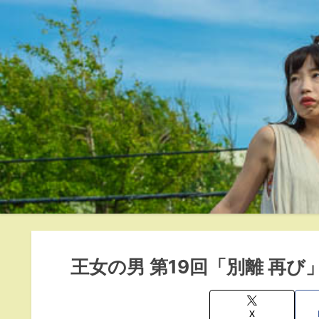
王女の男 第19回「別離 再び
X