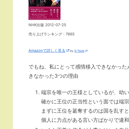
NHK出版 2012-07-25
売り上げランキング : 7665
Amazonで詳しく見る
by
G-Tools
でもね、私にとって感情移入できなかった
きなかった3つの理由
端宗を唯一の王様としているが、幼
確かに王位の正当性という面では端
まずに王位を簒奪するのは国を乱す
個人に力点がある言い方ばかりで違