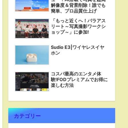
解像度＆背景削除！誰でも
簡単、プロ品質仕上げ
「もっと近くへ！パラアス
リート～写真撮影ワークシ
ョップ～」に参加!
Sudio E3|ワイヤレスイヤ
ホン
コスパ最高のエンタメ体
験!FODプレミアムでお得に
楽しむ方法
カテゴリー