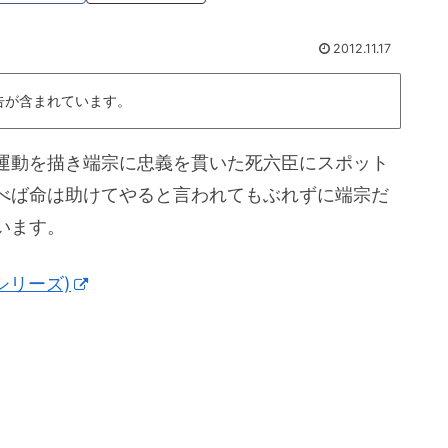
2012.11.17
告が含まれています。
運動を描き端宗に忠義を貫いた死六臣にスポット
べば命は助けてやると言われてもぶれずに端宗だ
います。
シリーズ)