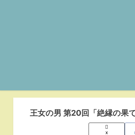
王女の男 第20回「絶縁の果
X