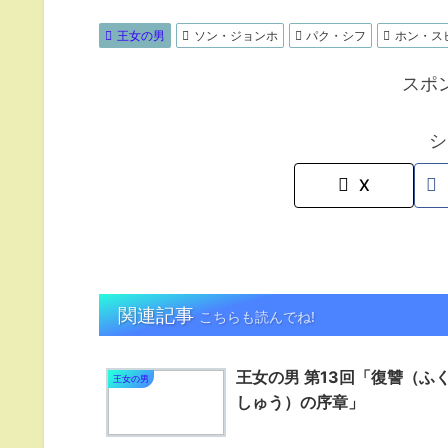
王女の男
ソン・ジョンホ
パク・シフ
ホン・ス
スポ
シ
X
関連記事
こちらも読んでね!
王女の男 第13回「復讐（ふ
王女の男
しゅう）の序章」