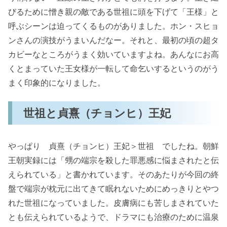
びるために憎き親の敵である世祖に頭を下げて「王様」と
呼ぶシーンは迫ってくるものがありました。ホン・スヒョ
ンさんの演技がうまいんだなー。それと、最初の頃の超タ
カビーなところがうまく効いていますよね。あんなにお高
くとまっていた王女様が一転して命乞いするというのがう
まく印象的になりました。
世祖と貞熹（チョンヒ）王妃
やっぱり 貞熹（チョンヒ）王妃＞世祖 でしたね。朝鮮
王朝実録には「甥の端宗を殺した罪悪感に悩まされたと伝
えられている」と書かれています。そのあたりが今回の終
盤で端宗が枕元に出てきて眠れないためにめっきりとやつ
れた世祖になっていました。皮膚病にも苦しまされていた
とも伝えられているようで、ドラマにも治療のために温泉