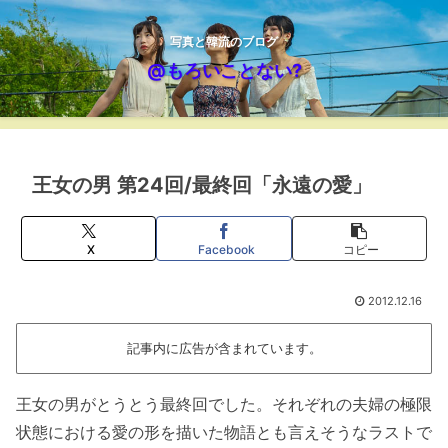
写真と韓流のブログ
@もろいことない?
王女の男 第24回/最終回「永遠の愛」
X
Facebook
コピー
2012.12.16
記事内に広告が含まれています。
王女の男がとうとう最終回でした。それぞれの夫婦の極限
状態における愛の形を描いた物語とも言えそうなラストで