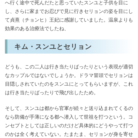
へ行く途中で死んだたと思っていたスンユと子供を目に
し、さらに家までお忍びで見に行きセリョンの姿を目にし
て貞熹（チョンヒ）王妃に感謝していました。温泉よりも
効果のある治療法でしたね、
キム・スンユとセリョン
どうも、この二人は行き当たりばったりという表現が適切
なカップルではないでしょうか。ドラマ冒頭でセリョンは
目隠しされていたのをスンユにとってもらいますが、これ
は行き当たりばったりで飛び出したため。
そして、スンユは都から官軍が続々と送り込まれてくるの
なら防備が手薄になる都へ潜入して世祖を打つという。コ
ンセプトとしては正しいのだけど具体的にどうやって打つ
のかは全く考えていない。たまたま、セリョンが身を寄せ