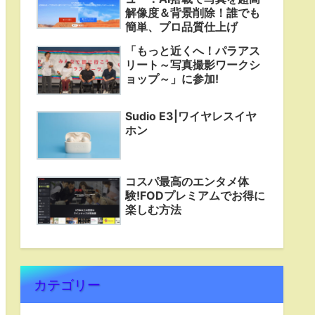
解像度＆背景削除！誰でも
簡単、プロ品質仕上げ
「もっと近くへ！パラアス
リート～写真撮影ワークシ
ョップ～」に参加!
Sudio E3|ワイヤレスイヤ
ホン
コスパ最高のエンタメ体
験!FODプレミアムでお得に
楽しむ方法
カテゴリー