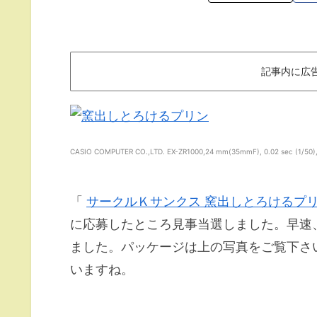
記事内に広
CASIO COMPUTER CO.,LTD. EX-ZR1000,24 mm(35mmF), 0.02 sec (1/50),f/
「
サークルＫサンクス 窯出しとろけるプ
に応募したところ見事当選しました。早速
ました。パッケージは上の写真をご覧下さ
いますね。