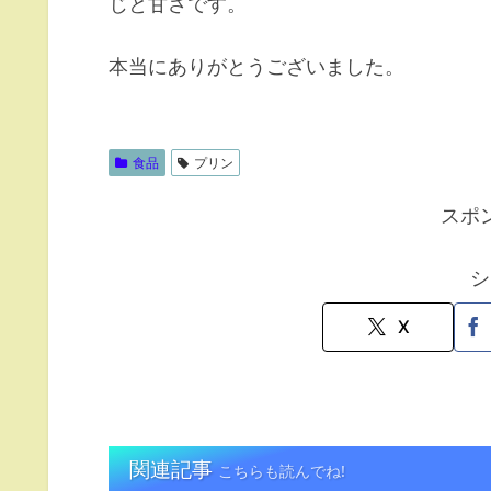
じと甘さです。
本当にありがとうございました。
食品
プリン
スポ
シ
X
関連記事
こちらも読んでね!