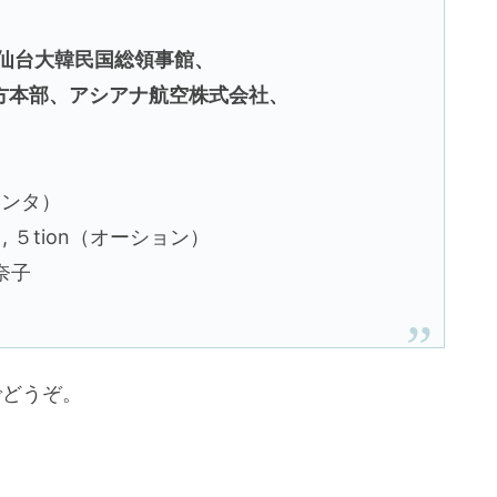
仙台大韓民国総領事館、
部、アシアナ航空株式会社、
ナンタ）
 ５tion（オーション）
奈子
でどうぞ。