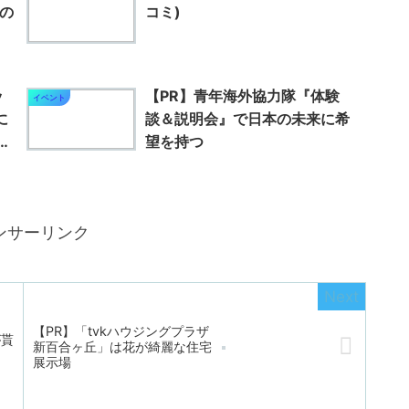
その
コミ)
ッ
【PR】青年海外協力隊『体験
イベント
に
談＆説明会』で日本の未来に希
ガ
望を持つ
ンサーリンク
【PR】「tvkハウジングプラザ
が貰
新百合ヶ丘」は花が綺麗な住宅
展示場