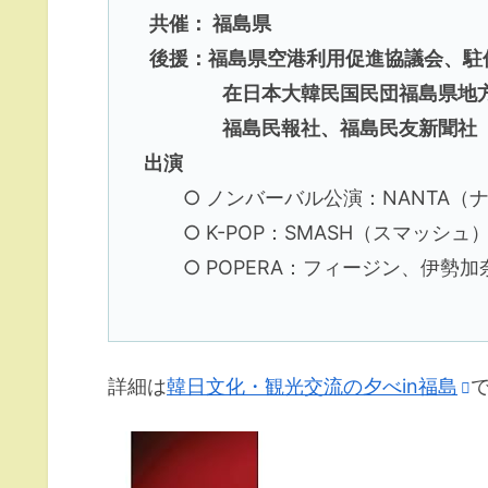
共催： 福島県
後援：福島県空港利用促進協議会、駐
在日本大韓民国民団福島県地方本
福島民報社、福島民友新聞社
出演
○ ノンバーバル公演：NANTA（
○ K-POP：SMASH（スマッシュ）,
○ POPERA：フィージン、伊勢加
詳細は
韓日文化・観光交流の夕べin福島