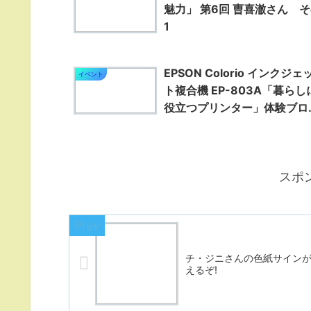
魅力」 第6回 曺喜澈さん 
1
EPSON Colorio インクジェ
イベント
ト複合機 EP-803A「暮らし
役立つプリンター」体験ブロ
ーイベント
スポ
チ・ジニさんの色紙サイン
えるぞ!