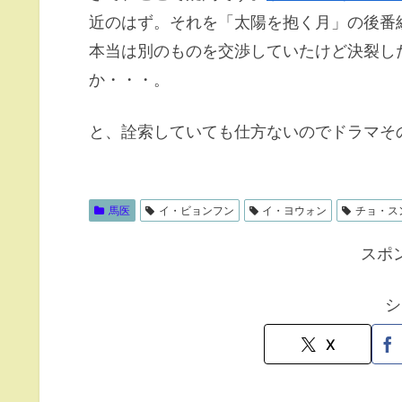
近のはず。それを「太陽を抱く月」の後番
本当は別のものを交渉していたけど決裂し
か・・・。
と、詮索していても仕方ないのでドラマそ
馬医
イ・ビョンフン
イ・ヨウォン
チョ・ス
スポ
シ
X