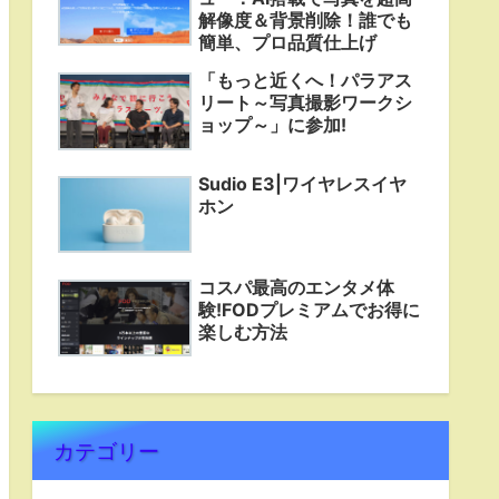
解像度＆背景削除！誰でも
簡単、プロ品質仕上げ
「もっと近くへ！パラアス
リート～写真撮影ワークシ
ョップ～」に参加!
Sudio E3|ワイヤレスイヤ
ホン
コスパ最高のエンタメ体
験!FODプレミアムでお得に
楽しむ方法
カテゴリー