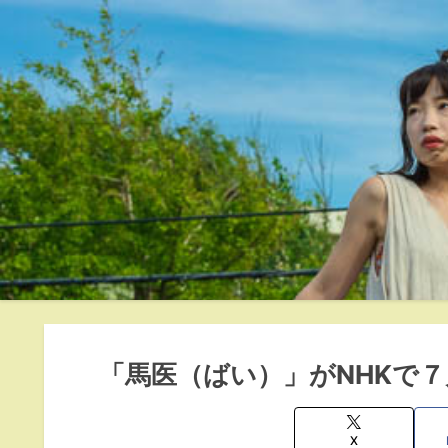
「馬医（ばい）」がNHKで
X