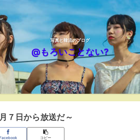
写真と韓流のブログ
@もろいことない?
７月７日から放送だ～
Facebook
コピー