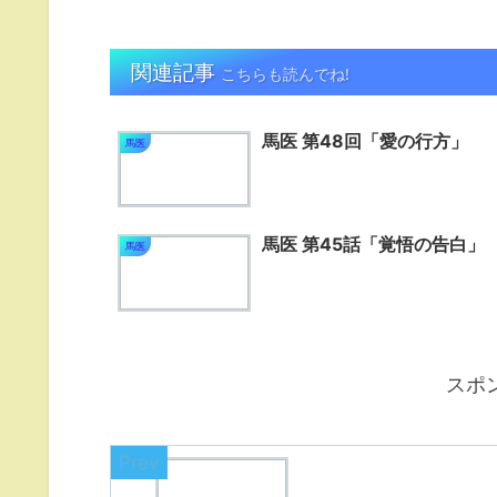
関連記事
こちらも読んでね!
馬医 第48回「愛の行方」
馬医
馬医 第45話「覚悟の告白」
馬医
スポ