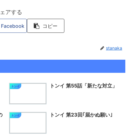
ェアする
Facebook
コピー
stanaka
トンイ 第55話「新たな対立」
トンイ
の
トンイ 第23回｢届かぬ願い｣
トンイ