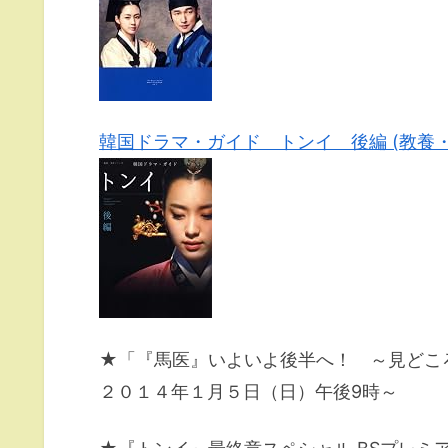
韓国ドラマ・ガイド トンイ 後編 (教養
★「『馬医』いよいよ後半へ！ ～見どこ
２０１４年１月５日（日）午後9時～