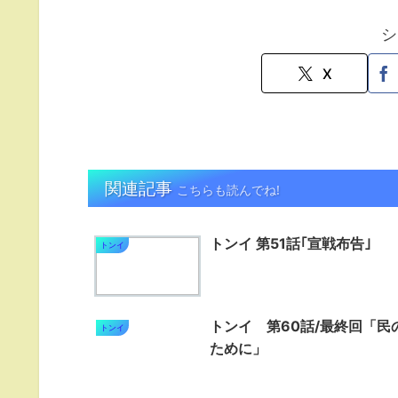
シ
X
関連記事
こちらも読んでね!
トンイ 第51話｢宣戦布告｣
トンイ
トンイ 第60話/最終回「民
トンイ
ために」