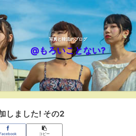
写真と韓流のブログ
@もろいことない?
しました! その2
Facebook
コピー