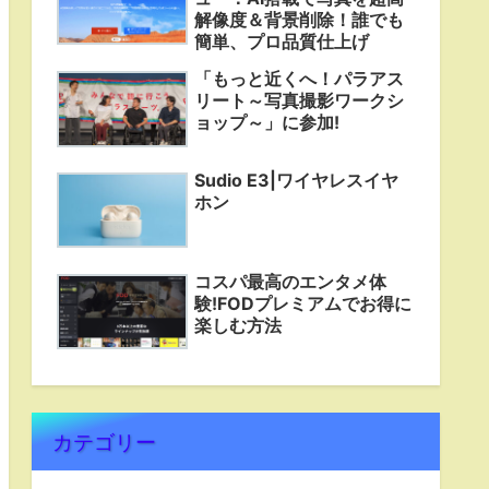
解像度＆背景削除！誰でも
簡単、プロ品質仕上げ
「もっと近くへ！パラアス
リート～写真撮影ワークシ
ョップ～」に参加!
Sudio E3|ワイヤレスイヤ
ホン
コスパ最高のエンタメ体
験!FODプレミアムでお得に
楽しむ方法
カテゴリー