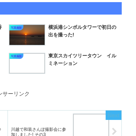
香
横浜港シンボルタワーで初日の
写真撮影
出を撮った!
東京スカイツリータウン イル
写真撮影
ミネーション
ンサーリンク
参
川越で和装さんぽ撮影会に参
加しました! その3