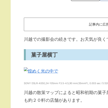
記事内に広
川越での撮影会の続きです。お天気が良く
菓子屋横丁
SONY DSLR-A550,24-105mm F3.5-4.5,90 mm(35mmF), 0.003 sec (1/320),
川越の散策マップによると昭和初期の菓子
も約２０軒の店舗があります。