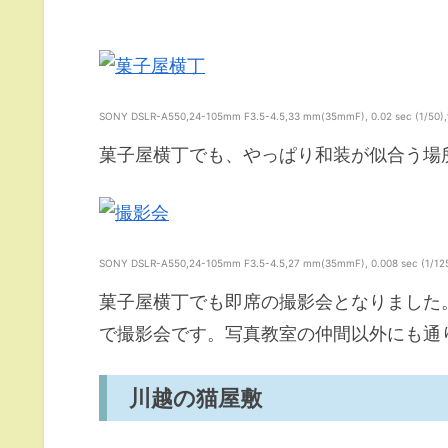
SONY DSLR-A550,24-105mm F3.5-4.5,33 mm(35mmF), 0.02 sec (1/50),f/5
菓子屋横丁でも、やっぱり和装が似合う場
SONY DSLR-A550,24-105mm F3.5-4.5,27 mm(35mmF), 0.008 sec (1/125),f
菓子屋横丁でも即席の撮影会となりました
で撮影会です。写真教室の仲間以外にも通
川越の猫屋敷