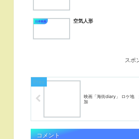
空気人形
日本映画
スポ
映画「海街diary」 ロケ地
加
コメント