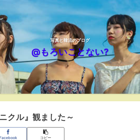
写真と韓流のブログ
@もろいことない?
ニクル』観ました～
Facebook
コピー