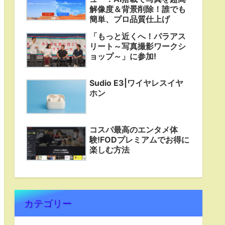
解像度＆背景削除！誰でも
簡単、プロ品質仕上げ
「もっと近くへ！パラアス
リート～写真撮影ワークシ
ョップ～」に参加!
Sudio E3|ワイヤレスイヤ
ホン
コスパ最高のエンタメ体
験!FODプレミアムでお得に
楽しむ方法
カテゴリー