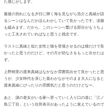
た感じがします。
最後の別れになる夕日に輝く海を見ながら浩介と真緒が語
るシーンはなんだかほんわかしていて良かったです。涙腺
も緩みます。だから、このシーンへ繋げる部分がもうちょ
っと工夫されていればなと思うと残念です。
ラストに真緒と似た女性と猫を登場させるのは猫だけで良
かったと思うのだけど。その方が切なさをもっと出せたは
ず。
上野樹里の渡来真緒はなかなか雰囲気出せて良かったと思
うが、少女時代を演じた葵わかながそのまま大人になると
渡来真緒にぴったりの雰囲気だと思うのだけどなー。
あと、謎の老女がいる家へ登っていく入り口の道に「江ノ
島三丁目」という住所表示があったように覚えているので