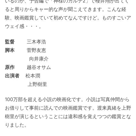
いるのか、予告編で「神様のカルテ2」で櫻井翔が出てく
ると周りからキャー的な声が聞こえてきます。こんな経
験、映画鑑賞していて初めてなんですけど。ものすごいア
ウェイ感・・・。
監督
三木孝浩
脚本
菅野友恵
向井康介
原作
越谷オサム
出演者
松本潤
上野樹里
100万部を超える小説の映画化です。小説は写真仲間から
お借りして事前に読んでの映画鑑賞です。渡来真緒を上野
樹里が演じるということには違和感を覚えつつの鑑賞とな
りました。