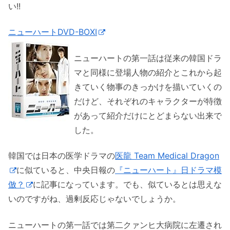
い!!
ニューハートDVD-BOXI
ニューハートの第一話は従来の韓国ドラ
マと同様に登場人物の紹介とこれから起
きていく物事のきっかけを描いていくの
だけど、それぞれのキャラクターが特徴
があって紹介だけにとどまらない出来で
した。
韓国では日本の医学ドラマの
医龍 Team Medical Dragon
に似ていると、中央日報の
『ニューハート』日ドラマ模
倣？
に記事になっています。でも、似ているとは思えな
いのですがね、過剰反応じゃないでしょうか。
ニューハートの第一話では第二クァンヒ大病院に左遷され