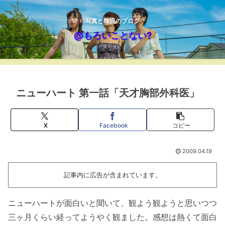
写真と韓流のブログ
@もろいことない?
ニューハート 第一話「天才胸部外科医」
X
Facebook
コピー
2009.04.19
記事内に広告が含まれています。
ニューハートが面白いと聞いて、観よう観ようと思いつつ
三ヶ月くらい経ってようやく観ました。感想は熱くて面白