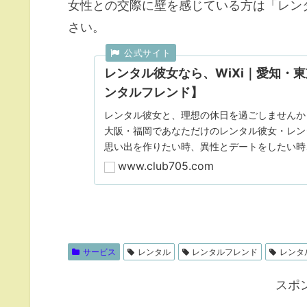
女性との交際に壁を感じている方は「レンタ
さい。
レンタル彼女なら、WiXi｜愛知・
ンタルフレンド】
レンタル彼女と、理想の休日を過ごしませんか
大阪・福岡であなただけのレンタル彼女・レン
思い出を作りたい時、異性とデートをしたい時
（恋人）レンタルができます。【レンタル彼女な
www.club705.com
ー）】
サービス
レンタル
レンタルフレンド
レンタ
スポ