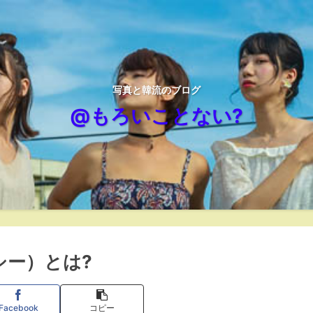
写真と韓流のブログ
@もろいことない?
シー）とは?
Facebook
コピー