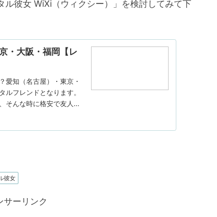
ル彼女 WiXi（ウィクシー）」を検討してみて下
東京・大阪・福岡【レ
？愛知（名古屋）・東京・
タルフレンドとなります。
、そんな時に格安で友人
ら、WiXi（ウィクシ
ル彼女
ンサーリンク